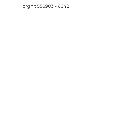
orgnr:
556903 - 6642
Korsgatan 36, 447 35 Vårgårda
david@frovenaservice.se
| Tel:
0702 38 80 30
Skicka